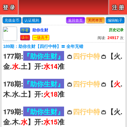
登 录
注 册
充值金币
认证规则
返回首页
关闭本页
编辑帖子
助你生财
历史记录
作者
级别
一级高手
24917
阅读:
次
189期：助你生财【四行中特】〓 全年无错
177期:
『助你生财』
👛
四行中特
👛【火.
金.
水
.土】开:
水14
准
178期:
『助你生财』
👛
四行中特
👛【
火
.
木.水.土】开:
火18
准
179期:
『助你生财』
👛
四行中特
👛【火.
金.木.
水
】开:
水15
准