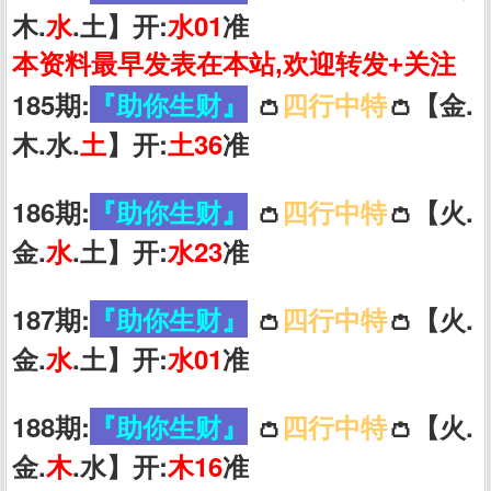
木.
水
.土】开:
水01
准
本资料最早发表在本站,欢迎转发+关注
185期:
『助你生财』
👛
四行中特
👛【金.
木.水.
土
】开:
土36
准
186期:
『助你生财』
👛
四行中特
👛【火.
金.
水
.土】开:
水23
准
187期:
『助你生财』
👛
四行中特
👛【火.
金.
水
.土】开:
水01
准
188期:
『助你生财』
👛
四行中特
👛【火.
金.
木
.水】开:
木16
准