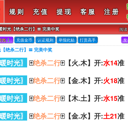
规 则
充 值
提 现
客 服
注 册
半暖时光【绝杀二行】〓 完美中奖
阅
时光
】
充值金币
认证规则
举报此贴
打赏高手
发
光【绝杀二行】〓 完美中奖
暖时光〗
🀄
绝杀二行
🀄【火.木】开:
水14
准
暖时光〗
🀄
绝杀二行
🀄【金.木】开:
火18
准
暖时光〗
🀄
绝杀二行
🀄【木.土】开:
水15
准
暖时光〗
🀄
绝杀二行
🀄【金.水】开:
土21
准