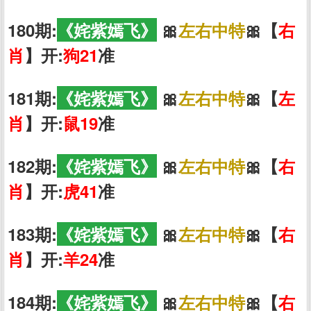
180期:
《姹紫嫣飞》
🎀
左右中特
🎀【
右
肖
】开:
狗21
准
181期:
《姹紫嫣飞》
🎀
左右中特
🎀【
左
肖
】开:
鼠19
准
182期:
《姹紫嫣飞》
🎀
左右中特
🎀【
右
肖
】开:
虎41
准
183期:
《姹紫嫣飞》
🎀
左右中特
🎀【
右
肖
】开:
羊24
准
184期:
《姹紫嫣飞》
🎀
左右中特
🎀【
右