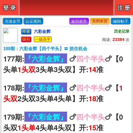
登 录
注 册
充值金币
认证规则
返回首页
关闭本页
编辑帖子
六彩金辉
历史记录
作者
级别
一级高手
23384
阅读:
次
189期：六彩金辉【四个半头】〓 抓住机会
177期:
『六彩金辉』
🍗
四个半头
🍗【0
头单
1头双
3头单3头双】开:
14
准
178期:
『六彩金辉』
🍗
四个半头
🍗【
1
头双
2头双3头单4头单】开:
18
准
179期:
『六彩金辉』
🍗
四个半头
🍗【0
头双
1头单
4头单4头双】开:
15
准