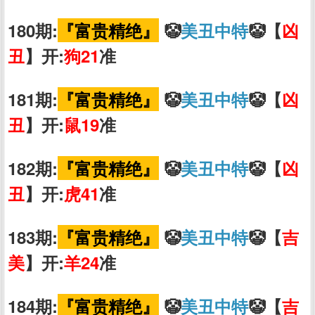
180期:
『富贵精绝』
🤡
美丑中特
🤡【
凶
丑
】开:
狗21
准
181期:
『富贵精绝』
🤡
美丑中特
🤡【
凶
丑
】开:
鼠19
准
182期:
『富贵精绝』
🤡
美丑中特
🤡【
凶
丑
】开:
虎41
准
183期:
『富贵精绝』
🤡
美丑中特
🤡【
吉
美
】开:
羊24
准
184期:
『富贵精绝』
🤡
美丑中特
🤡【
吉