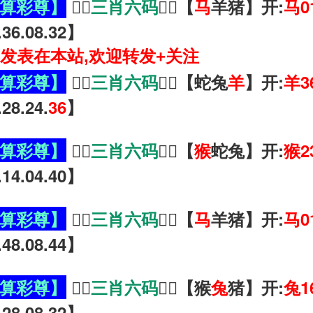
算彩尊】
🧏‍♀️
三肖六码
🧏‍♀️【
马
羊猪】开:
马0
2.36.08.32】
发表在本站,欢迎转发+关注
算彩尊】
🧏‍♀️
三肖六码
🧏‍♀️【蛇兔
羊
】开:
羊3
28.24.
36
】
算彩尊】
🧏‍♀️
三肖六码
🧏‍♀️【
猴
蛇兔】开:
猴2
2.14.04.40】
算彩尊】
🧏‍♀️
三肖六码
🧏‍♀️【
马
羊猪】开:
马0
2.48.08.44】
算彩尊】
🧏‍♀️
三肖六码
🧏‍♀️【猴
兔
猪】开:
兔1
.28.08.32】