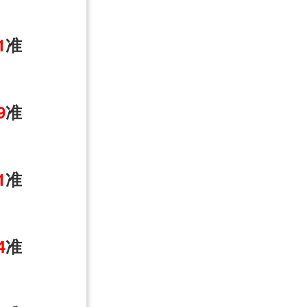
1
准
9
准
1
准
4
准