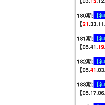
【03.
15
.12
180期:
【神
【
21
.33.1
181期:
【神
【05.41.
19
182期:
【神
【05.
41
.03
183期:
【神
【05.17.06.