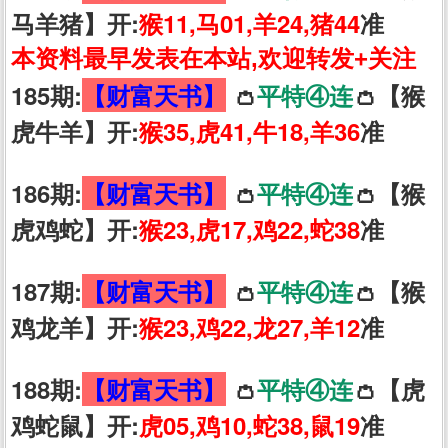
马羊猪】开:
猴11,马01,羊24,猪44
准
本资料最早发表在本站,欢迎转发+关注
185期:
【财富天书】
👛
平特④连
👛【猴
虎牛羊】开:
猴35,虎41,牛18,羊36
准
186期:
【财富天书】
👛
平特④连
👛【猴
虎鸡蛇】开:
猴23,虎17,鸡22,蛇38
准
187期:
【财富天书】
👛
平特④连
👛【猴
鸡龙羊】开:
猴23,鸡22,龙27,羊12
准
188期:
【财富天书】
👛
平特④连
👛【虎
鸡蛇鼠】开:
虎05,鸡10,蛇38,鼠19
准