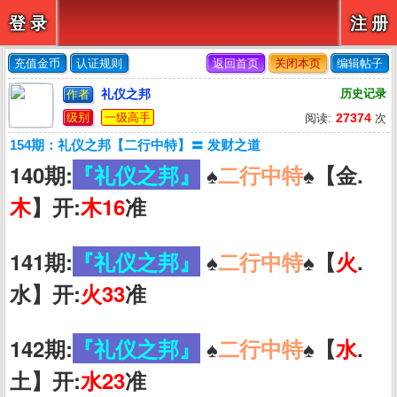
登 录
注 册
充值金币
认证规则
返回首页
关闭本页
编辑帖子
礼仪之邦
历史记录
作者
级别
一级高手
27374
阅读:
次
154期：礼仪之邦【二行中特】〓 发财之道
140期:
『礼仪之邦』
♠️
二行中特
♠️【金.
木
】开:
木16
准
141期:
『礼仪之邦』
♠️
二行中特
♠️【
火
.
水】开:
火33
准
142期:
『礼仪之邦』
♠️
二行中特
♠️【
水
.
土】开:
水23
准