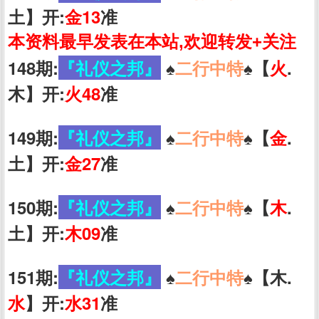
土】开:
金13
准
本资料最早发表在本站,欢迎转发+关注
148期:
『礼仪之邦』
♠️
二行中特
♠️【
火
.
木】开:
火48
准
149期:
『礼仪之邦』
♠️
二行中特
♠️【
金
.
土】开:
金27
准
150期:
『礼仪之邦』
♠️
二行中特
♠️【
木
.
土】开:
木09
准
151期:
『礼仪之邦』
♠️
二行中特
♠️【木.
水
】开:
水31
准