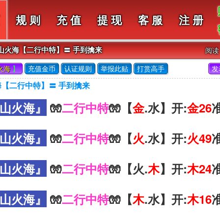
规 则
充 值
提 现
客 服
注 册
刀山火海【二行中特】〓 手到擒来
阅
火海
】
充值金币
认证规则
举报此贴
打赏高手
发
海【二行中特】〓 手到擒来
山火海』
🧤
二行中特
🧤【
金
.水】开:
金26
山火海』
🧤
二行中特
🧤【
火
.水】开:
火49
山火海』
🧤
二行中特
🧤【火.
木
】开:
木24
山火海』
🧤
二行中特
🧤【
木
.水】开:
木16