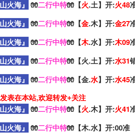
山火海』
🧤
二行中特
🧤【
火
.土】开:
火48
山火海』
🧤
二行中特
🧤【
金
.木】开:
金27
山火海』
🧤
二行中特
🧤【
木
.水】开:
木09
山火海』
🧤
二行中特
🧤【火.土】开:
水31
山火海』
🧤
二行中特
🧤【金.
水
】开:
水45
发表在本站,欢迎转发+关注
山火海』
🧤
二行中特
🧤【
火
.木】开:
火41
山火海』
🧤
二行中特
🧤【木.水】开:00准