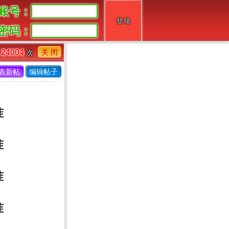
账号：
密码：
关 闭
24004
读
次
表新帖
编辑帖子
准
准
准
准