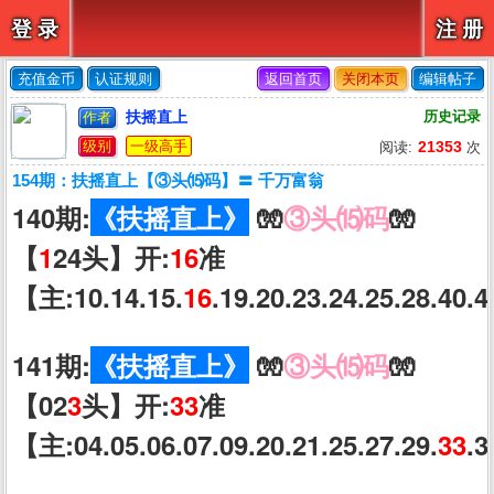
登 录
注 册
充值金币
认证规则
返回首页
关闭本页
编辑帖子
扶摇直上
历史记录
作者
级别
一级高手
21353
阅读:
次
154期：扶摇直上【③头⒂码】〓 千万富翁
140期:
《扶摇直上》
🧤
③头⒂码
🧤
【
1
24头】开:
16
准
【主:10.14.15.
16
.19.20.23.24.25.28.40.
141期:
《扶摇直上》
🧤
③头⒂码
🧤
【02
3
头】开:
33
准
【主:04.05.06.07.09.20.21.25.27.29.
33
.3