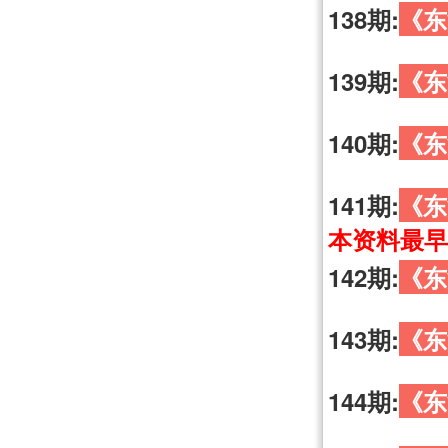
138期:
《东
139期:
《东
140期:
《东
141期:
《东
本资料最早
142期:
《东
143期:
《东
144期:
《东