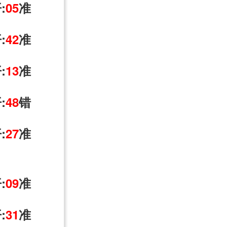
:
05
准
:
42
准
:
13
准
:
48
错
:
27
准
:
09
准
:
31
准