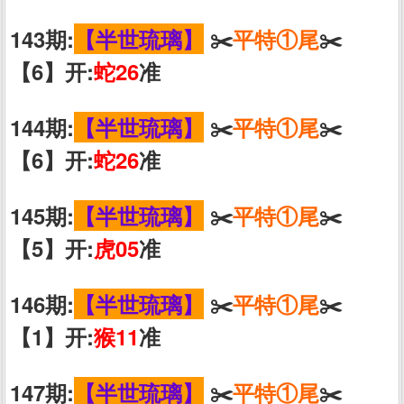
143期:
【半世琉璃】
✂️
平特①尾
✂️
【6】开:
蛇26
准
144期:
【半世琉璃】
✂️
平特①尾
✂️
【6】开:
蛇26
准
145期:
【半世琉璃】
✂️
平特①尾
✂️
【5】开:
虎05
准
146期:
【半世琉璃】
✂️
平特①尾
✂️
【1】开:
猴11
准
147期:
【半世琉璃】
✂️
平特①尾
✂️