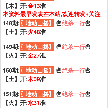
【木】开:
金13
准
本资料最早发表在本站,欢迎转发+关注
148期:
〖地动山摇〗
🍟
绝杀一行
🍟
【土】开:
火48
准
149期:
〖地动山摇〗
🍟
绝杀一行
🍟
【火】开:
金27
准
150期:
〖地动山摇〗
🍟
绝杀一行
🍟
【土】开:
木09
准
151期:
〖地动山摇〗
🍟
绝杀一行
🍟
【火】开:
水31
准