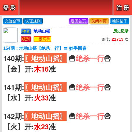
登 录
注 册
充值金币
认证规则
返回首页
关闭本页
编辑帖子
地动山摇
历史记录
作者
级别
一级高手
21713
阅读:
次
154期：地动山摇【绝杀一行】〓 妙手回春
140期:
〖地动山摇〗
🍟
绝杀一行
🍟
【金】开:
木16
准
141期:
〖地动山摇〗
🍟
绝杀一行
🍟
【水】开:
火33
准
142期:
〖地动山摇〗
🍟
绝杀一行
🍟
【火】开:
水23
准