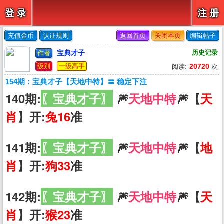
登 录
注 册
充值金币
认证规则
返回首页
关闭本页
编辑帖子
宝典才子
历史记录
作者
级别
一级高手
20720
阅读:
次
154期：宝典才子【天地中特】〓 稳定下注
140期:
〖宝典才子〗
🎆
天地中特
🎆【
天
肖
】开:
兔16
准
141期:
〖宝典才子〗
🎆
天地中特
🎆【
地
肖
】开:
狗33
准
142期:
〖宝典才子〗
🎆
天地中特
🎆【
天
肖
】开:
猴23
准