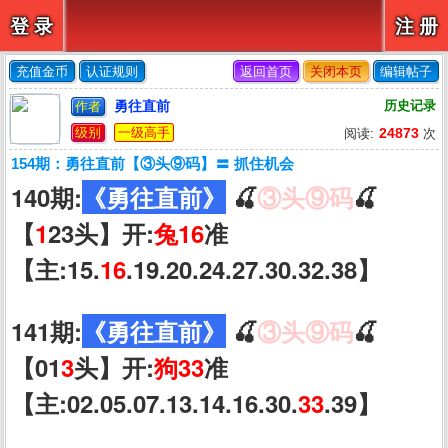
登 录
注 册
充值金币
认证规则
返回首页
关闭本页
编辑帖子
勇往直前
历史记录
作者
级别
一级高手
24873
阅读:
次
154期：勇往直前【③头⑨码】〓 抓住机会
140期:
《勇往直前》
🍒
③头⑨码
🍒
【
1
23头】开:
兔16
准
【主:15.
16
.19.20.24.27.30.32.38】
141期:
《勇往直前》
🍒
③头⑨码
🍒
【01
3
头】开:
狗33
准
【主:02.05.07.13.14.16.30.
33
.39】