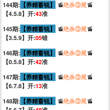
144期:
【养精蓄锐】
🚡
绝杀③尾
🚡
【4.5.8】开:
43
准
145期:
【养精蓄锐】
🚡
绝杀③尾
🚡
【3.5.9】开:
05
错
146期:
【养精蓄锐】
🚡
绝杀③尾
🚡
【0.5.8】开:
42
准
147期:
【养精蓄锐】
🚡
绝杀③尾
🚡
【6.7.8】开:
13
准
148期:
【养精蓄锐】
🚡
绝杀③尾
🚡
【5.6.7】开:
48
准