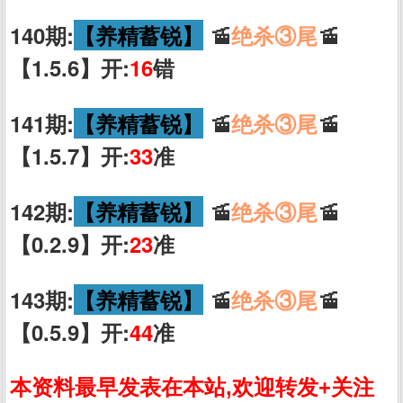
140期:
【养精蓄锐】
🚡
绝杀③尾
🚡
【1.5.6】开:
16
错
141期:
【养精蓄锐】
🚡
绝杀③尾
🚡
【1.5.7】开:
33
准
142期:
【养精蓄锐】
🚡
绝杀③尾
🚡
【0.2.9】开:
23
准
143期:
【养精蓄锐】
🚡
绝杀③尾
🚡
【0.5.9】开:
44
准
本资料最早发表在本站,欢迎转发+关注