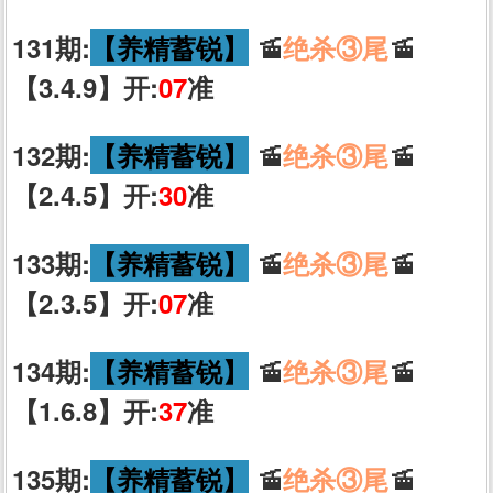
131期:
【养精蓄锐】
🚡
绝杀③尾
🚡
【3.4.9】开:
07
准
132期:
【养精蓄锐】
🚡
绝杀③尾
🚡
【2.4.5】开:
30
准
133期:
【养精蓄锐】
🚡
绝杀③尾
🚡
【2.3.5】开:
07
准
134期:
【养精蓄锐】
🚡
绝杀③尾
🚡
【1.6.8】开:
37
准
135期:
【养精蓄锐】
🚡
绝杀③尾
🚡