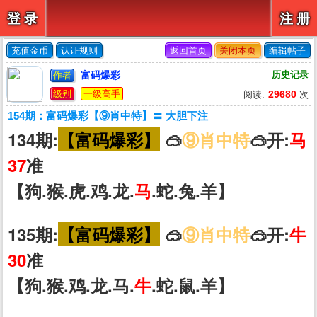
登 录
注 册
充值金币
认证规则
返回首页
关闭本页
编辑帖子
富码爆彩
历史记录
作者
级别
一级高手
29680
阅读:
次
154期：富码爆彩【⑨肖中特】〓 大胆下注
134期:
【富码爆彩】
🥽
⑨肖中特
🥽开:
马
37
准
【狗.猴.虎.鸡.龙.
马
.蛇.兔.羊】
135期:
【富码爆彩】
🥽
⑨肖中特
🥽开:
牛
30
准
【狗.猴.鸡.龙.马.
牛
.蛇.鼠.羊】