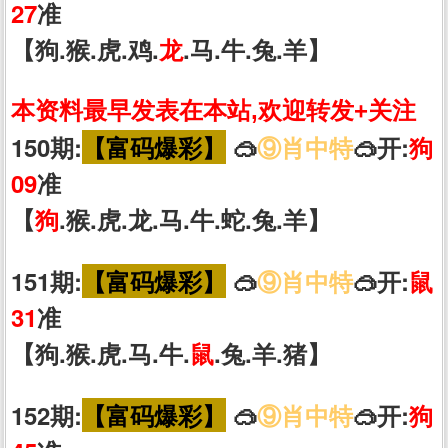
27
准
【狗.猴.虎.鸡.
龙
.马.牛.兔.羊】
本资料最早发表在本站,欢迎转发+关注
150期:
【富码爆彩】
🥽
⑨肖中特
🥽开:
狗
09
准
【
狗
.猴.虎.龙.马.牛.蛇.兔.羊】
151期:
【富码爆彩】
🥽
⑨肖中特
🥽开:
鼠
31
准
【狗.猴.虎.马.牛.
鼠
.兔.羊.猪】
152期:
【富码爆彩】
🥽
⑨肖中特
🥽开:
狗