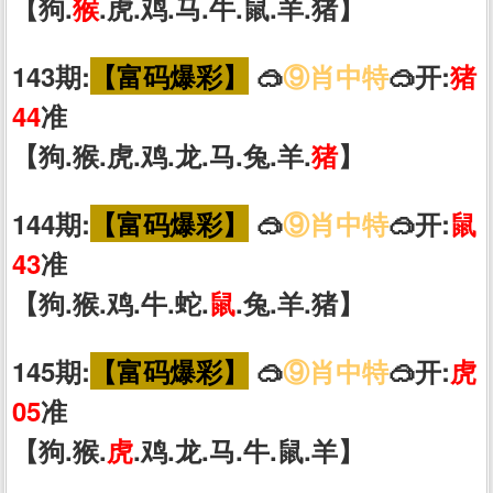
【狗.
猴
.虎.鸡.马.牛.鼠.羊.猪】
143期:
【富码爆彩】
🥽
⑨肖中特
🥽开:
猪
44
准
【狗.猴.虎.鸡.龙.马.兔.羊.
猪
】
144期:
【富码爆彩】
🥽
⑨肖中特
🥽开:
鼠
43
准
【狗.猴.鸡.牛.蛇.
鼠
.兔.羊.猪】
145期:
【富码爆彩】
🥽
⑨肖中特
🥽开:
虎
05
准
【狗.猴.
虎
.鸡.龙.马.牛.鼠.羊】