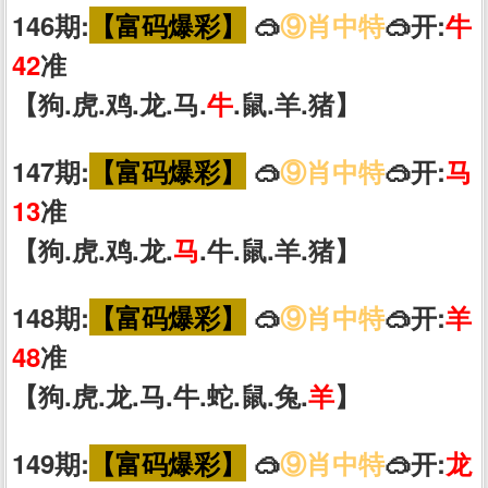
146期:
【富码爆彩】
🥽
⑨肖中特
🥽开:
牛
42
准
【狗.虎.鸡.龙.马.
牛
.鼠.羊.猪】
147期:
【富码爆彩】
🥽
⑨肖中特
🥽开:
马
13
准
【狗.虎.鸡.龙.
马
.牛.鼠.羊.猪】
148期:
【富码爆彩】
🥽
⑨肖中特
🥽开:
羊
48
准
【狗.虎.龙.马.牛.蛇.鼠.兔.
羊
】
149期:
【富码爆彩】
🥽
⑨肖中特
🥽开:
龙