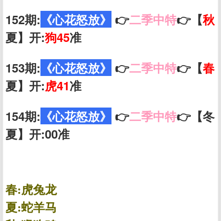
152期:
《心花怒放》
👉
二季中特
👉【
秋
夏】开:
狗45
准
153期:
《心花怒放》
👉
二季中特
👉【
春
夏】开:
虎41
准
154期:
《心花怒放》
👉
二季中特
👉【冬
夏】开:00准
春:虎兔龙
夏:蛇羊马